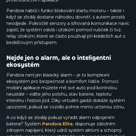
prostřednictvím aplikace.
Pandora nabízí i funkci blokování startu motoru – takže i
když se zloděj dostane náhodou dovnitř, s autem prostě
neodjede. Pokročilé senzory a šifrovaná komunikace navíc
zajistí, že systém odolá i útokům pomocí rušiček či tvz.
relay útokům, které se často používají při krádežích aut s
bezklíčovým přístupem.
Nejde jen o alarm, ale o inteligentní
ekosystém
Pandora není jen klasický alarm – je to komplexní
ekosystém pro bezpečnost a komfort řidiče. Pomocí
mobilní aplikace můžete mít své auto pod kontrolou
neustále – vidíte jeho polohu, stav baterie, teplotu
interiéru i historii jízd. Díky virtuální garáži dokáže systém
upozornit, pokud se vozidlo pohne mimo určenou zónu.
A co když se zloději pokusí vyřadit alarm odpojením
baterie? Systém
Pandora Elite
, disponuje záložním
zdrojem napájení, který udrží systém aktivní a schopný