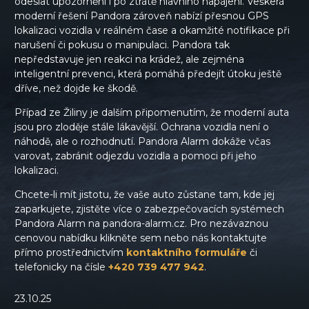
odeslat upozornění i po ztrátě hlavního napájení. Veškerá
moderní řešení Pandora zároveň nabízí přesnou GPS
lokalizaci vozidla v reálném čase a okamžité notifikace při
narušení či pokusu o manipulaci. Pandora tak
nepředstavuje jen reakci na krádež, ale zejména
inteligentní prevenci, která pomáhá předejít útoku ještě
dříve, než dojde ke škodě.
Případ ze Žiliny je dalším připomenutím, že moderní auta
jsou pro zloděje stále lákavější. Ochrana vozidla není o
náhodě, ale o rozhodnutí. Pandora Alarm dokáže včas
varovat, zabránit odjezdu vozidla a pomoci při jeho
lokalizaci.
Chcete-li mít jistotu, že vaše auto zůstane tam, kde jej
zaparkujete, zjistěte více o zabezpečovacích systémech
Pandora Alarm na pandora-alarm.cz. Pro nezávaznou
cenovou nabídku klikněte sem nebo nás kontaktujte
přímo prostřednictvím
kontaktního formuláře
či
telefonicky na čísle
+420 739 477 942
.
23.10.25