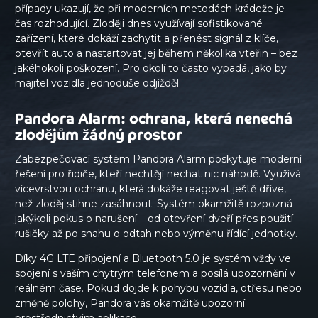
případy ukazují, že při moderních metodách krádeže je
čas rozhodující. Zloději dnes využívají sofistikované
zařízení, které dokáží zachytit a přenést signál z klíče,
otevřít auto a nastartovat jej během několika vteřin – bez
jakéhokoli poškození. Pro okolí to často vypadá, jako by
majitel vozidla jednoduše odjížděl.
Pandora Alarm: ochrana, která nenechá
zlodějům žádný prostor
Zabezpečovací systém Pandora Alarm poskytuje moderní
řešení pro řidiče, kteří nechtějí nechat nic náhodě. Využívá
vícevrstvou ochranu, která dokáže reagovat ještě dříve,
než zloděj stihne zasáhnout. Systém okamžitě rozpozná
jakýkoli pokus o narušení – od otevření dveří přes použití
rušičky až po snahu o odtah nebo výměnu řídící jednotky.
Díky 4G LTE připojení a Bluetooth 5.0 je systém vždy ve
spojení s vaším chytrým telefonem a posílá upozornění v
reálném čase. Pokud dojde k pohybu vozidla, otřesu nebo
změně polohy, Pandora vás okamžitě upozorní