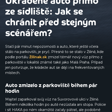
Ukradené auto přímo
ze sídliště: Jak se
chránit před stejným
scénářem?
Stačí pár minut nepozornosti a auto, které ještě včera
stálo na parkovišti, je pryč. Přesně to se stalo v Žilině, kde
podle portálu
Žilinak.sk
zmizel téměř nový vůz přímo z
parkoviště v lokalitě známé také jako Malá Praha. Případ
jen potvrzuje, že krádeže aut se dějí i na frekventovaných
místech.
Auto zmizelo z parkoviště během pár
hodin
Majitel zaparkoval svůj vůz na Suvorovově ulici v Žilině.
Během několika hodin po autě nezůstala ani stopa. Policie
i síť HAKA po něm okamžitě začaly pátrat, ale podobné