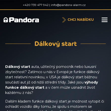
+420 739 477 942 |
info@pandora-alarm.cz
CHCI NABÍDKU
Dálkový start
Dálkový start
auta, užitečný pomocník nebo luxusní
zbytečnost? Zatímco u nás v Evropě je funkce dálkový
start relativní novinkou, v USA je dálkový start běžnou
součástí aut již od nižší střední třídy. Jaké jsou
výhody
funkce dálkový start
a v čem může usnadnit život
každému z nás?
Dalším kladem funkce dálkový start je možnost vytopit či
ochladit vozidlo díky tomu, že spolu s motorem se