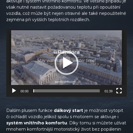
aktivuje i systém vnitřního komfortu. Ve většině případů je
však nutné nastavit požadovanou teplotu při opouštění
vozidla, což může být nejen otravné ale také nepoužitelné
zejména při vyšších teplotních rozdílech.
Video
prehrávač
00:00
01:39
Dalším plusem funkce
dálkový start
je možnost vytopit
či ochladit vozidlo jelikož spolu s motorem se aktivuje i
systém vnitřního komfortu
. Díky tomu si můžete užívat
mnohem komfortnější motoristický život bez popálenin