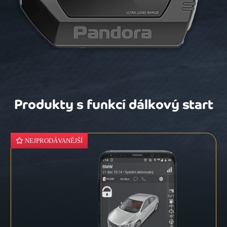
Produkty s funkcí dálkový start
NEJPRODÁVANĚJŠÍ