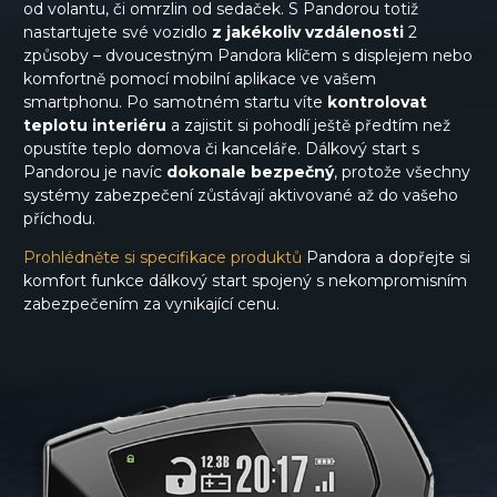
od volantu, či omrzlin od sedaček. S Pandorou totiž
nastartujete své vozidlo
z jakékoliv vzdálenosti
2
způsoby – dvoucestným Pandora klíčem s displejem nebo
komfortně pomocí mobilní aplikace ve vašem
smartphonu. Po samotném startu víte
kontrolovat
teplotu interiéru
a zajistit si pohodlí ještě předtím než
opustíte teplo domova či kanceláře. Dálkový start s
Pandorou je navíc
dokonale bezpečný
, protože všechny
systémy zabezpečení zůstávají aktivované až do vašeho
příchodu.
Prohlédněte si specifikace produktů
Pandora a dopřejte si
komfort funkce dálkový start spojený s nekompromisním
zabezpečením za vynikající cenu.