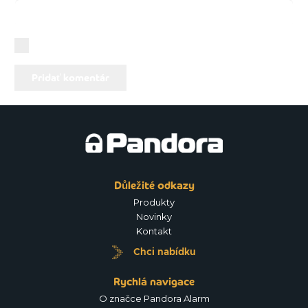
You need to agree with the terms to proceed
Pridať komentár
Důležité odkazy
Produkty
Novinky
Kontakt
Chci nabídku
Rychlá navigace
O značce Pandora Alarm