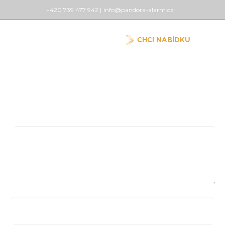
+420 739 477 942 |
info@pandora-alarm.cz
CHCI NABÍDKU
Pridaj komentár
Vaša e-mailová adresa nebude zverejnená.
Vyžadované
polia sú označené
*