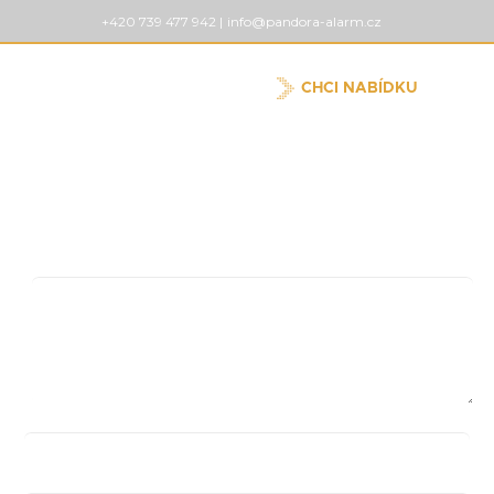
+420 739 477 942 |
info@pandora-alarm.cz
CHCI NABÍDKU
Pridaj komentár
Vaša e-mailová adresa nebude zverejnená.
Vyžadované
polia sú označené
*