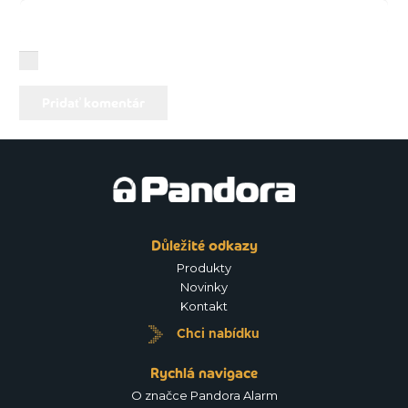
You need to agree with the terms to proceed
Pridať komentár
Důležité odkazy
Produkty
Novinky
Kontakt
Chci nabídku
Rychlá navigace
O značce Pandora Alarm