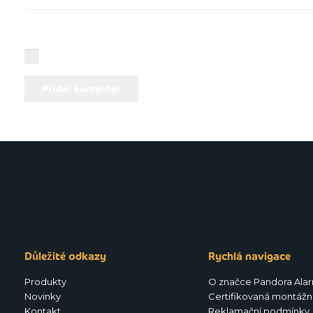
You need to agree with the terms to proceed
Pridať komentár
Důležité odkazy
Rychlá navigace
Produkty
O značce Pandora Ala
Novinky
Certifikovaná montážní
Kontakt
Reklamační podmínky