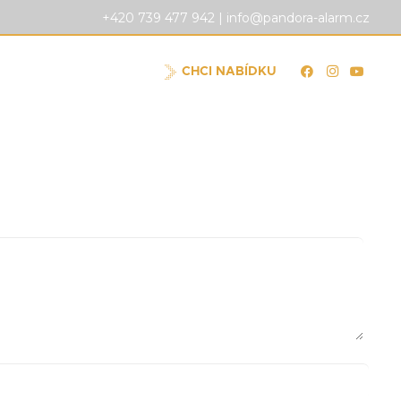
+420 739 477 942 |
info@pandora-alarm.cz
DEU
NOVINKY
KONTAKT
CHCI NABÍDKU