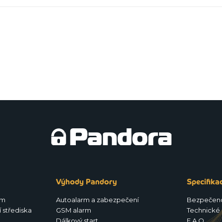
Výhody Pandory
Specifika
rm
Autoalarm a zabezpečení
Bezpečen
 střediska
GSM alarm
Technické 
Dálkový start
F.A.Q.