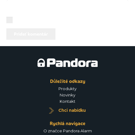
You need to agree with the terms to proceed
Pridať komentár
Důležité odkazy
Produkty
Novinky
Kontakt
Chci nabídku
Rychlá navigace
O značce Pandora Alarm