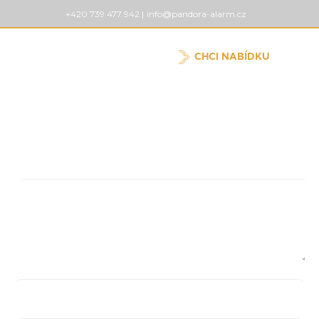
+420 739 477 942 |
info@pandora-alarm.cz
CHCI NABÍDKU
Pridaj komentár
Vaša e-mailová adresa nebude zverejnená.
Vyžadované
polia sú označené
*