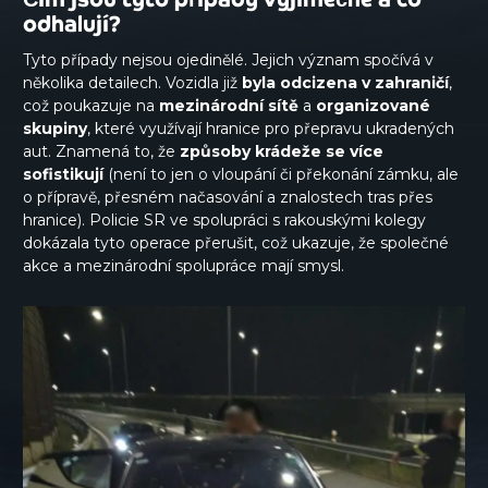
odhalují?
Tyto případy nejsou ojedinělé. Jejich význam spočívá v
několika detailech. Vozidla již
byla odcizena v zahraničí
,
což poukazuje na
mezinárodní sítě
a
organizované
skupiny
, které využívají hranice pro přepravu ukradených
aut. Znamená to, že
způsoby krádeže se více
sofistikují
(není to jen o vloupání či překonání zámku, ale
o přípravě, přesném načasování a znalostech tras přes
hranice). Policie SR ve spolupráci s rakouskými kolegy
dokázala tyto operace přerušit, což ukazuje, že společné
akce a mezinárodní spolupráce mají smysl.