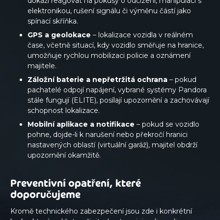
dokáží reagovat na pokusy o odcizení, manipulaci s
elektronikou, rušení signálu či výměnu částí jako
spínací skříňka.
GPS a geolokace
– lokalizace vozidla v reálném
čase, včetně situací, kdy vozidlo směřuje na hranice,
umožňuje rychlou mobilizaci policie a oznámení
majitele.
Záložní baterie a nepřetržitá ochrana
– pokud
pachatelé odpojí napájení, vybrané systémy Pandora
stále fungují (ELITE), posílají upozornění a zachovávají
schopnost lokalizace.
Mobilní aplikace a notifikace
– pokud se vozidlo
pohne, dojde-li k narušení nebo překročí hranici
nastavených oblastí (virtuální garáž), majitel obdrží
upozornění okamžitě.
Preventivní opatření, které
doporučujeme
Kromě technického zabezpečení jsou zde i konkrétní