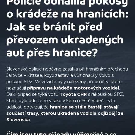
Policie odhalila pokusy
o krádeže na hranicích:
Jak se bránit před
převozem ukradených
aut přes hranice?
Slovenská policie nedávno zasáhla při hraničním přechodu
Jarovce – Kittsee, když zastavila vůz značky Volvo s
polskou SPZ. Ve vozidle byly nalezeny předměty, které
naznačují
přípravu na krádeže motorových vozidel
.
Další případ se týká vozu
Toyota CHR
s rakouskou SPZ,
které bylo odcizeno v rakouském městě Vídeň. Tyto
události potvrzují, že
hranice se stále častěji stávají
součástí trasy, kterou ukradená vozidla odjíždějí ze
Slovenska
.
Čím jsou tyto případy výjimečné a co