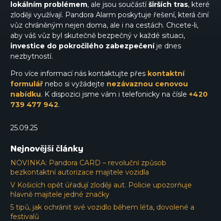
lokálním problémem
, ale jsou součástí
širších tras
, které
zloději využívají. Pandora Alarm poskytuje řešení, která činí
vůz chráněným nejen doma, ale i na cestách. Chcete-li,
aby váš vůz byl skutečně bezpečný v každé situaci,
investice do pokročilého zabezpečení
je dnes
nezbytností.
Pro více informací nás kontaktujte přes
kontaktní
formulář
nebo si vyžádejte
nezávaznou cenovou
nabídku
. K dispozici jsme vám i telefonicky na čísle
+420
739 477 942
.
25.09.25
Nejnovější články
NOVINKA: Pandora CARD – revoluční způsob
bezkontaktní autorizace majitele vozidla
V Košicích opět úřadují zloději aut. Policie upozorňuje
hlavně majitele jedné značky
5 tipů, jak ochránit své vozidlo během léta, dovolené a
festivalů