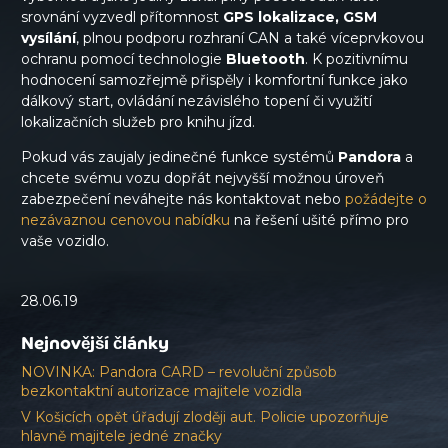
srovnání vyzvedl přítomnost
GPS lokalizace, GSM
vysílání
, plnou podporu rozhraní CAN a také víceprvkovou
ochranu pomocí technologie
Bluetooth
. K pozitivnímu
hodnocení samozřejmě přispěly i komfortní funkce jako
dálkový start, ovládání nezávislého topení či využití
lokalizačních služeb pro knihu jízd.
Pokud vás zaujaly jedinečné funkce systémů
Pandora
a
chcete svému vozu dopřát nejvyšší možnou úroveň
zabezpečení neváhejte nás kontaktovat nebo
požádejte o
nezávaznou cenovou nabídku
na řešení ušité přímo pro
vaše vozidlo.
28.06.19
Nejnovější články
NOVINKA: Pandora CARD – revoluční způsob
bezkontaktní autorizace majitele vozidla
V Košicích opět úřadují zloději aut. Policie upozorňuje
hlavně majitele jedné značky