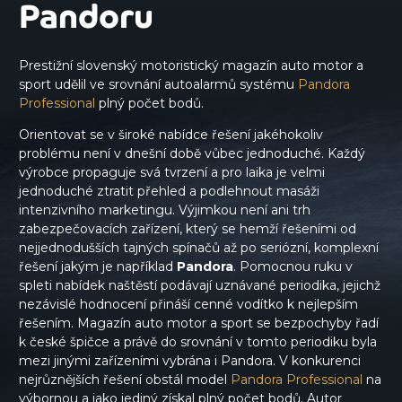
Pandoru
Prestižní slovenský motoristický magazín auto motor a
sport udělil ve srovnání autoalarmů systému
Pandora
Professional
plný počet bodů.
Orientovat se v široké nabídce řešení jakéhokoliv
problému není v dnešní době vůbec jednoduché. Každý
výrobce propaguje svá tvrzení a pro laika je velmi
jednoduché ztratit přehled a podlehnout masáži
intenzivního marketingu. Výjimkou není ani trh
zabezpečovacích zařízení, který se hemží řešeními od
nejjednodušších tajných spínačů až po seriózní, komplexní
řešení jakým je například
Pandora
. Pomocnou ruku v
spleti nabídek naštěstí podávají uznávané periodika, jejichž
nezávislé hodnocení přináší cenné vodítko k nejlepším
řešením. Magazín auto motor a sport se bezpochyby řadí
k české špičce a právě do srovnání v tomto periodiku byla
mezi jinými zařízeními vybrána i Pandora. V konkurenci
nejrůznějších řešení obstál model
Pandora Professional
na
výbornou a jako jediný získal plný počet bodů. Autor