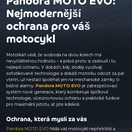
Pandora MOTO EVO:
Nejmodernější
ochrana pro váš
motocykl
Motorkáři vědí, že svoboda na dvou kolech má
nevyčíslitelnou hodnotu – a právě proto si zaslouží i tu
nejlepší ochranu. V dobách, kdy zloději využívají
sofistikované technologie a dokáží motorku odcizit za pár
vteřin, už nestačí spoléhat jen na mechanické zámky či
běžné alarmy.
Pandora MOTO EVO
je zabezpečovací
systém nové generace, který kombinuje špičkové
technologie, víceúrovňovou ochranu a praktické funkce
pro maximální jistotu, ať jste kdekoli.
Ochrana, která myslí za vás
Pandora MOTO EVO
hlídá váš motocykl nepřetržitě a