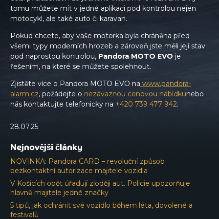
tomu můžete mít v jedné aplikaci pod kontrolou nejen
motocykl, ale také auto či karavan.
Pokud chcete, aby vaše motorka byla chráněna před
všemi typy moderních hrozeb a zároveň jste měli její stav
pod naprostou kontrolou,
Pandora MOTO EVO
je
řešením, na které se můžete spolehnout.
Zjistěte více o Pandora MOTO EVO na
www.pandora-
alarm.cz
, požádejte o
nezávaznou cenovou nabídku
nebo
nás kontaktujte telefonicky na
+420 739 477 942
.
28.07.25
Nejnovější články
NOVINKA: Pandora CARD – revoluční způsob
bezkontaktní autorizace majitele vozidla
V Košicích opět úřadují zloději aut. Policie upozorňuje
hlavně majitele jedné značky
5 tipů, jak ochránit své vozidlo během léta, dovolené a
festivalů