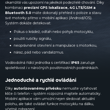
okamžitě vás upozorní na jakékoli podezřelé chování. Díky
kombinaci
precizní GPS lokalizace, 4G LTE/GSM
a
Bluetooth 5.0
máte dokonalý přehled o poloze a stavu
své motorky přímo v mobilní aplikaci (Android/iOS).
Systém dokáže detekovat:
Pokus o krádež, odtah nebo pohyb motocyklu,
použití rušičky signálu,
neoprávněné otevření a manipulace s motorkou,
náraz, pád nebo vandalizmus.
Voděodolná řídící jednotka s certifikací
IP65
zaručuje
spolehlivost i v náročných povětrnostních podmínkách.
Jednoduché a rychlé ovládání
Díky
autorizovanému přívěsku
nemusíte vytahovat
klíče či telefon – systém rozpozná majitele automaticky.
Mobilní aplikace vám umožní nejen sledovat aktuální
polohu, ale také ovládat funkce motocyklu na dálku,
včetně zobrazení: