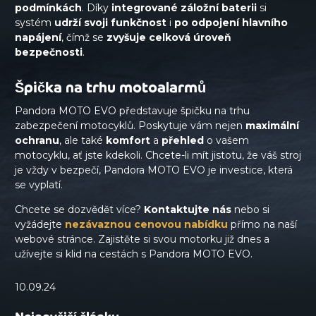
podmínkách
. Díky
integrované záložní baterii
si
systém
udrží svoji funkčnost
i
po odpojení hlavního
napájení
, čímž se
zvyšuje celková úroveň
bezpečnosti
.
Špička na trhu motoalarmů
Pandora MOTO EVO představuje špičku na trhu
zabezpečení motocyklů. Poskytuje vám nejen
maximální
ochranu
, ale také
komfort
a
přehled
o vašem
motocyklu, ať jste kdekoli. Chcete-li mít jistotu, že váš stroj
je vždy v bezpečí, Pandora MOTO EVO je investice, která
se vyplatí.
Chcete se dozvědět více?
Kontaktujte nás
nebo si
vyžádejte
nezávaznou cenovou nabídku
přímo na naší
webové stránce. Zajistěte si svou motorku již dnes a
užívejte si klid na cestách s Pandora MOTO EVO.
10.09.24