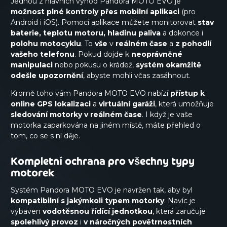
Jednou z hlavních výhod Pandora MOTO EVO je
možnost plné kontroly přes mobilní aplikaci
(pro
Android i iOS). Pomocí aplikace můžete monitorovat
stav
baterie, teplotu motoru, hladinu paliva
a dokonce i
polohu motocyklu
. To
vše
v
reálném čase
a
z pohodlí
vašeho telefonu
. Pokud dojde k
neoprávněné
manipulaci
nebo pokusu o krádež,
systém okamžitě
odešle upozornění
, abyste mohli včas zasáhnout.
Kromě toho vám Pandora MOTO EVO nabízí
přístup k
online GPS lokalizaci
a
virtuální garáži
, která umožňuje
sledování motorky v reálném čase
. I když je vaše
motorka zaparkována na jiném místě, máte přehled o
tom, co se s ní děje.
Kompletní ochrana pro všechny typy
motorek
Systém Pandora MOTO EVO je navržen tak, aby byl
kompatibilní s jakýmkoli typem motorky
. Navíc je
vybaven
vodotěsnou řídící jednotkou
, která zaručuje
spolehlivý provoz
i
v náročných povětrnostních