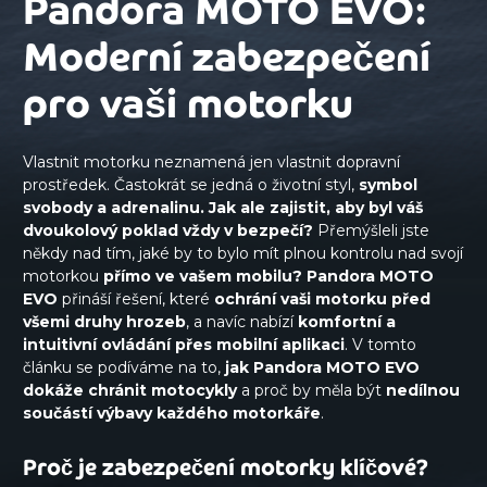
Pandora MOTO EVO:
Moderní zabezpečení
pro vaši motorku
Vlastnit motorku neznamená jen vlastnit dopravní
prostředek. Častokrát se jedná o životní styl,
symbol
svobody a adrenalinu. Jak ale zajistit, aby byl váš
dvoukolový poklad vždy v bezpečí?
Přemýšleli jste
někdy nad tím, jaké by to bylo mít plnou kontrolu nad svojí
motorkou
přímo ve vašem mobilu? Pandora MOTO
EVO
přináší řešení, které
ochrání vaši motorku před
všemi druhy hrozeb
, a navíc nabízí
komfortní a
intuitivní ovládání přes mobilní aplikaci
. V tomto
článku se podíváme na to,
jak Pandora MOTO EVO
dokáže chránit motocykly
a proč by měla být
nedílnou
součástí výbavy každého motorkáře
.
Proč je zabezpečení motorky klíčové?