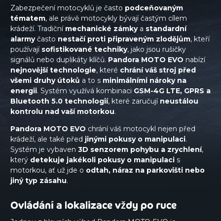
Zabezpečení motocyklů je často
podceňovaným
tématem
, ale právě motocykly bývají častým cílem
krádeží. Tradiční
mechanické zámky
a
standardní
alarmy
často
nestačí proti připraveným zlodějům
, kteří
používají
sofistikované techniky
, jako jsou rušičky
signálů nebo duplikáty klíčů.
Pandora MOTO EVO
nabízí
nejnovější technologie
, které
chrání váš stroj před
všemi druhy útoků
a to s
minimálními nároky na
energii
. Systém využívá kombinaci
GSM-4G LTE, GPRS a
Bluetooth 5.0 technologií
, které zaručují
neustálou
kontrolu nad vaší motorkou
.
Pandora MOTO EVO
chrání váš motocykl nejen před
krádeží, ale také před
jinými pokusy o manipulaci
.
Systém je vybaven
3D senzorem pohybu a zrychlení
,
který
detekuje jakékoli pokusy o manipulaci
s
motorkou, ať už jde o
odtah, náraz na parkovišti nebo
jiný typ zásahu
.
Ovládání a lokalizace vždy po ruce