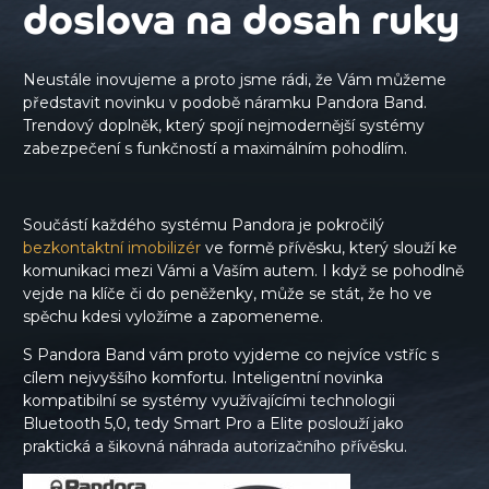
doslova na dosah ruky
Neustále inovujeme a proto jsme rádi, že Vám můžeme
představit novinku v podobě náramku Pandora Band.
Trendový doplněk, který spojí nejmodernější systémy
zabezpečení s funkčností a maximálním pohodlím.
Součástí každého systému Pandora je pokročilý
bezkontaktní imobilizér
ve formě přívěsku, který slouží ke
komunikaci mezi Vámi a Vaším autem. I když se pohodlně
vejde na klíče či do peněženky, může se stát, že ho ve
spěchu kdesi vyložíme a zapomeneme.
S Pandora Band vám proto vyjdeme co nejvíce vstříc s
cílem nejvyššího komfortu. Inteligentní novinka
kompatibilní se systémy využívajícími technologii
Bluetooth 5,0, tedy Smart Pro a Elite poslouží jako
praktická a šikovná náhrada autorizačního přívěsku
.