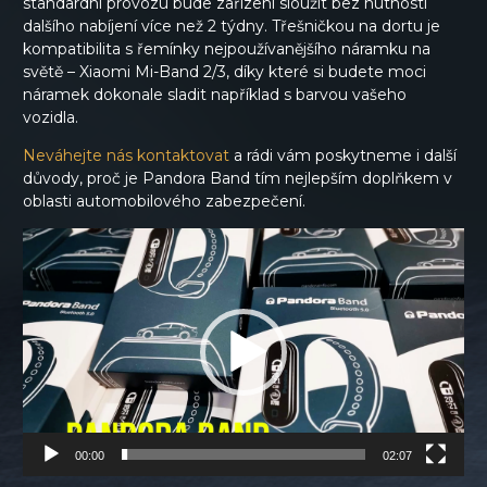
standardní provozu bude zařízení sloužit bez nutnosti
dalšího nabíjení více než 2 týdny. Třešničkou na dortu je
kompatibilita s řemínky nejpoužívanějšího náramku na
světě – Xiaomi Mi-Band 2/3, díky které si budete moci
náramek dokonale sladit například s barvou vašeho
vozidla.
Neváhejte nás kontaktovat
a rádi vám poskytneme i další
důvody, proč je Pandora Band tím nejlepším doplňkem v
oblasti automobilového zabezpečení.
Video
prehrávač
00:00
02:07