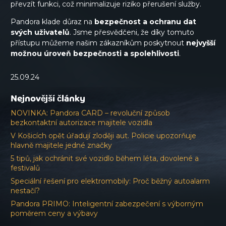
převzít funkci, což minimalizuje riziko přerušení služby.
Pandora klade důraz na
bezpečnost a ochranu dat
svých uživatelů
. Jsme přesvědčeni, že díky tomuto
přístupu můžeme našim zákazníkům poskytnout
nejvyšší
možnou úroveň bezpečnosti a spolehlivosti
.
25.09.24
Nejnovější články
NOVINKA: Pandora CARD – revoluční způsob
bezkontaktní autorizace majitele vozidla
V Košicích opět úřadují zloději aut. Policie upozorňuje
hlavně majitele jedné značky
5 tipů, jak ochránit své vozidlo během léta, dovolené a
festivalů
Speciální řešení pro elektromobily: Proč běžný autoalarm
nestačí?
Pandora PRIMO: Inteligentní zabezpečení s výborným
poměrem ceny a výbavy