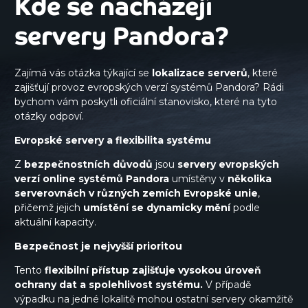
Kde se nacházejí
servery Pandora?
Zajímá vás otázka týkající se
lokalizace serverů
, které
zajišťují provoz evropských verzí systémů Pandora? Rádi
bychom vám poskytli oficiální stanovisko, které na tyto
otázky odpoví.
Evropské servery a flexibilita systému
Z
bezpečnostních důvodů
jsou
servery evropských
verzí online systémů Pandora
umístěny v
několika
serverovnách v různých zemích Evropské unie
,
přičemž jejich
umístění se dynamicky mění
podle
aktuální kapacity.
Bezpečnost je nejvyšší prioritou
Tento
flexibilní přístup zajišťuje vysokou úroveň
ochrany dat a spolehlivost systému.
V případě
výpadku na jedné lokalitě mohou ostatní servery okamžitě