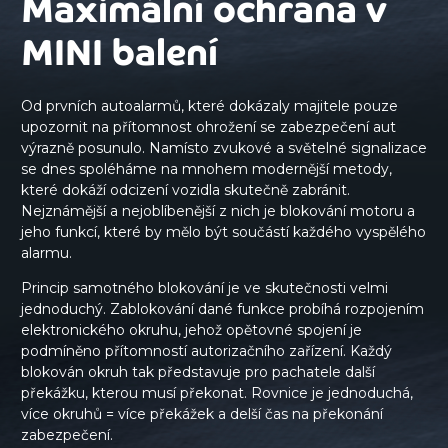
Maximální ochrana v
MINI balení
Od prvních autoalarmů, které dokázaly majitele pouze
upozornit na přítomnost ohrožení se zabezpečení aut
výrazně posunulo. Namísto zvukové a světelné signalizace
se dnes spoléháme na mnohem modernější metody,
které dokáží odcizení vozidla skutečně zabránit.
Nejznámější a nejoblíbenější z nich je blokování motoru a
jeho funkcí, které by mělo být součástí každého vyspělého
alarmu.
Princip samotného blokování je ve skutečnosti velmi
jednoduchý. Zablokování dané funkce probíhá rozpojením
elektronického okruhu, jehož opětovné spojení je
podmíněno přítomností autorizačního zařízení. Každý
blokován okruh tak představuje pro pachatele další
překážku, kterou musí překonat. Rovnice je jednoduchá,
více okruhů = více překážek a delší čas na překonání
zabezpečení.