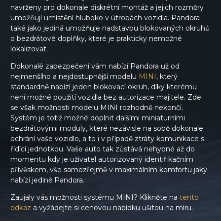
navrženy pro dokonale diskrétní montáž a jejich rozměry
umožňují umístění hluboko v útrobách vozidla. Pandora
také jako jediná umožňuje nadstavbu blokovaných okruhů
o bezdrátové doplňky, které je prakticky nemožné
lokalizovat.
Dokonalé zabezpečení vám nabízí Pandora už od
nejmenšího a nejdostupnější modelu
MINI
, který
standardně nabízí jeden blokovací okruh, díky kterému
není možné použití vozidla bez autorizace majitele. Zde
se však možnosti modelu MINI rozhodně nekončí.
Systém je totiž možné doplnit dalšími miniaturními
bezdrátovými moduly, které nezávisle na sobě dokonale
ochrání vaše vozidlo, a to i v případě ztráty komunikace s
řídící jednotkou. Vaše auto tak zůstává nehybné až do
momentu kdy je uživatel autorizovaný identifikačním
přívěskem, vše samozřejmě v maximálním komfortu jaký
nabízí jedině Pandora.
Zaujaly vás možnosti systému MINI? Klikněte na
tento
odkaz
a vyžádejte si cenovou nabídku ušitou na míru.