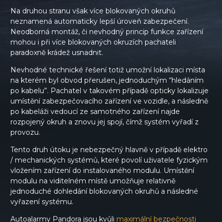
Na druhou stranu však více blokovaných okruhů
neznamená automaticky lepší úroveň zabezpečení.
Neodborná montáž, či nevhodný princip funkce zařízení
mohou i při více blokovaných okruzích pachateli
paradoxně krádež usnadnit.
Nevhodné technické řešení totiž umožní lokalizaci místa
na kterém byl obvod přerušen, jednoduchým “hledáním
po kabelu”. Pachatel v takovém případě opticky lokalizuje
umístění zabezpečovacího zařízení ve vozidle, a následně
po kabeláži vedoucí ze samotného zařízení najde
rozpojený okruh a znovu jej spojí, čímž systém vyřadí z
provozu.
Tento druh útoku je nebezpečný hlavně v případě elektro
/ mechanických systémů, které povolí uživatele fyzickým
vložením zařízení do instalovaného modulu. Umístění
modulu na viditelném místě umožňuje relativně
jednoduché dohledání blokovaných okruhů a následné
vyřazení systému.
Autoalarmy Pandora jsou kvůli
maximální bezpečnosti