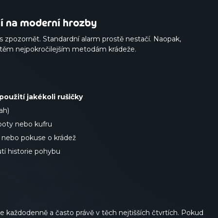
í na moderní hrozby
čas zpozornět. Standardní alarm prostě nestačí. Naopak,
 i těm nejpokročilejším metodám krádeže.
oužití jakékoli rušičky
ah)
poty nebo kufru
í nebo pokuse o krádež
tí historie pohybu
se každodenně a často právě v těch nejtišších čtvrtích. Pokud