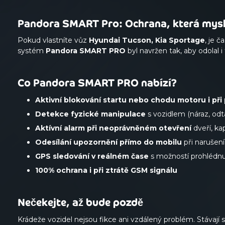
Pandora SMART Pro: Ochrana, která mysl
Pokud vlastníte vůz
Hyundai Tucson, Kia Sportage
, je 
systém
Pandora SMART PRO
byl navržen tak, aby odolal
Co Pandora SMART PRO nabízí?
Aktivní blokování startu nebo chodu motoru i při p
Detekce fyzické manipulace
s vozidlem (náraz, odt
Aktívní alarm při neoprávněném otevření
dveří, ka
Odesílání upozornění přímo do mobilu
při narušen
GPS sledování v reálném čase
s možností prohlédnu
100% ochrana i při ztrátě GSM signálu
Nečekejte, až bude pozdě
Krádeže vozidel nejsou fikce ani vzdálený problém. Stávají 