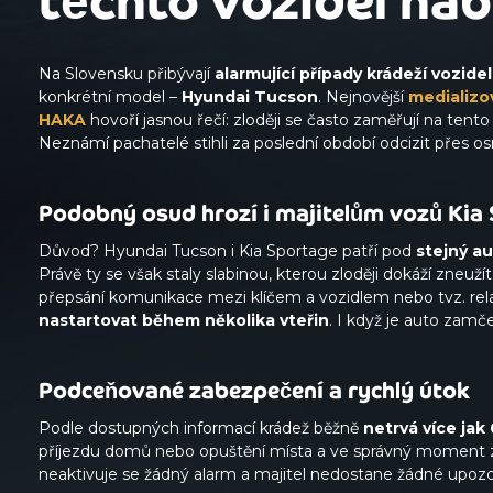
těchto vozidel nab
Na Slovensku přibývají
alarmující případy krádeží vozidel
konkrétní model –
Hyundai Tucson
. Nejnovější
medializo
HAKA
hovoří jasnou řečí: zloději se často zaměřují na tento
Neznámí pachatelé stihli za poslední období odcizit přes o
Podobný osud hrozí i majitelům vozů Kia
Důvod? Hyundai Tucson i Kia Sportage patří pod
stejný a
Právě ty se však staly slabinou, kterou zloději dokáží zneuží
přepsání komunikace mezi klíčem a vozidlem nebo tvz. rela
nastartovat během několika vteřin
. I když je auto zam
Podceňované zabezpečení a rychlý útok
Podle dostupných informací krádež běžně
netrvá více jak
příjezdu domů nebo opuštění místa a ve správný moment z
neaktivuje se žádný alarm a majitel nedostane žádné upozo