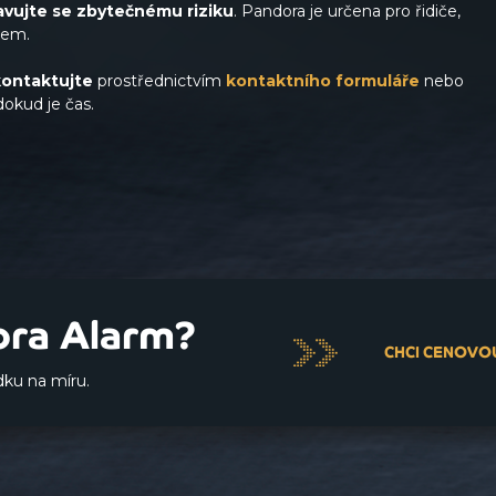
avujte se zbytečnému riziku
. Pandora je určena pro řidiče,
edem.
kontaktujte
prostřednictvím
kontaktního formuláře
nebo
dokud je čas.
ora Alarm?
CHCI CENOVO
ku na míru.