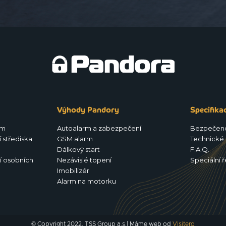
Výhody Pandory
Specifika
rm
Autoalarm a zabezpečení
Bezpečen
 střediska
GSM alarm
Technické 
Dálkový start
F.A.Q.
í osobních
Nezávislé topení
Speciální ř
Imobilizér
Alarm na motorku
© Copyright 2022, TSS Group a.s.| Máme web od
Visitero