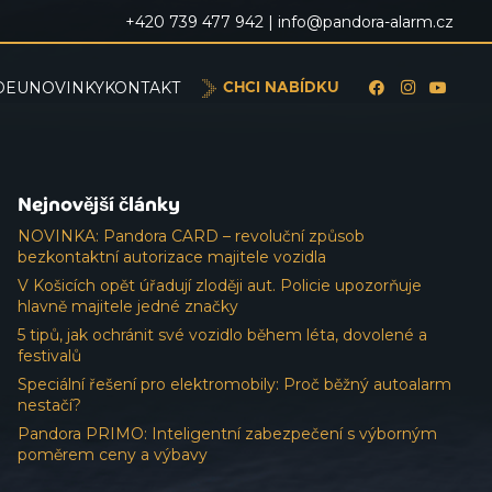
+420 739 477 942 |
info@pandora-alarm.cz
DEU
NOVINKY
KONTAKT
CHCI NABÍDKU
Nejnovější články
NOVINKA: Pandora CARD – revoluční způsob
bezkontaktní autorizace majitele vozidla
V Košicích opět úřadují zloději aut. Policie upozorňuje
hlavně majitele jedné značky
5 tipů, jak ochránit své vozidlo během léta, dovolené a
festivalů
Speciální řešení pro elektromobily: Proč běžný autoalarm
nestačí?
Pandora PRIMO: Inteligentní zabezpečení s výborným
poměrem ceny a výbavy