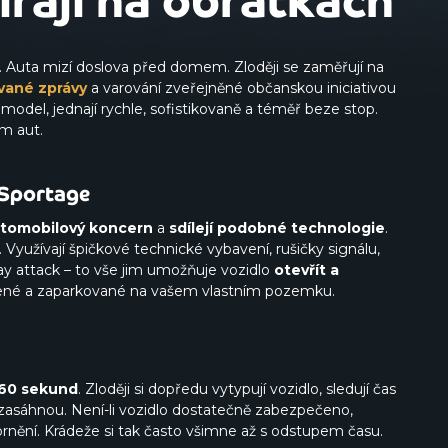
írají na obrátkách
. Auta mizí doslova před domem. Zloději se zaměřují na
vané zprávy
a varování zveřejněné občanskou iniciativou
 model, jednají rychle, sofistikovaně a téměř beze stop.
sm aut.
 Sportage
utomobilový koncern
a
sdílejí podobné technologie
.
t. Využívají špičkové technické vybavení, rušičky signálu,
y attack – to vše jim umožňuje vozidlo
otevřít a
čené a zaparkované na vašem vlastním pozemku.
 60 sekund
. Zloději si dopředu vytypují vozidlo, sledují čas
asáhnou. Není-li vozidlo dostatečně zabezpečeno,
rnění. Krádeže si tak často všimne až s odstupem času.