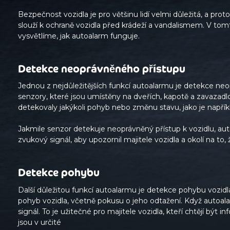
Bezpečnost vozidla je pro většinu lidí velmi důležitá, a pro
slouží k ochraně vozidla před krádeží a vandalismem. V tom
vysvětlíme, jak autoalarm funguje.
Detekce neoprávněného přístupu
Jednou z nejdůležitějších funkcí autoalarmu je detekce ne
senzory, které jsou umístěny na dveřích, kapotě a zavazadl
detekovaly jakýkoli pohyb nebo změnu stavu, jako je napřík
Jakmile senzor detekuje neoprávněný přístup k vozidlu, au
zvukový signál, aby upozornil majitele vozidla a okolí na to
Detekce pohybu
Další důležitou funkcí autoalarmu je detekce pohybu vozidl
pohyb vozidla, včetně pokusu o jeho odtažení. Když autoal
signál. To je užitečné pro majitele vozidla, kteří chtějí bý
jsou v určité