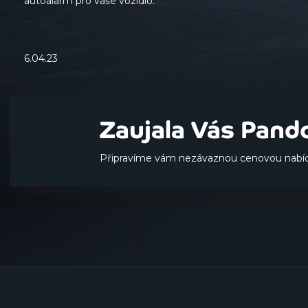
autoalarm pro vaše vozidlo.
6.04.23
Zaujala Vás Pand
Připravíme vám nezávaznou cenovou nabíd