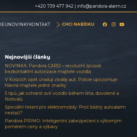
+420 739 477 942 |
info@pandora-alarm.cz
DEU
NOVINKY
KONTAKT
CHCI NABÍDKU
Nejnovější články
NOVINKA: Pandora CARD – revoluční způsob
bezkontaktní autorizace majitele vozidla
V Košicích opět úřadují zloději aut. Policie upozorňuje
hlavně majitele jedné značky
5 tipů, jak ochránit své vozidlo během léta, dovolené a
festivalů
Speciální řešení pro elektromobily: Proč běžný autoalarm
nestačí?
Pandora PRIMO: Inteligentní zabezpečení s výborným
poměrem ceny a výbavy