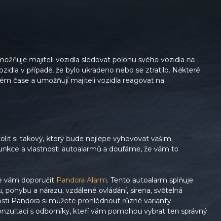
ožňuje majiteli vozidla sledovat polohu svého vozidla na
ozidla v případě, že bylo ukradeno nebo se ztratilo. Některé
m čase a umožňují majiteli vozidla reagovat na
volit si takový, který bude nejlépe vyhovovat vašim
unkce a vlastnosti autoalarmů a doufáme, že vám to
me vám doporučit
Pandora Alarm
. Tento autoalarm splňuje
 pohybu a nárazu, vzdálené ovládání, sirena, světelná
sti Pandora si můžete prohlédnout různé varianty
zultaci s odborníky, kteří vám pomohou vybrat ten správný