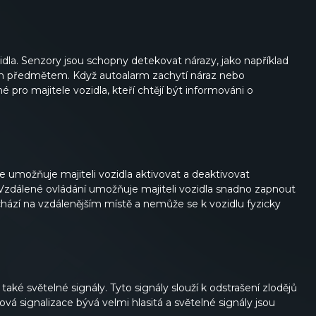
dla. Senzory jsou schopny detekovat nárazy, jako například
ým předmětem. Když autoalarm zachytí náraz nebo
é pro majitele vozidla, kteří chtějí být informováni o
ce umožňuje majiteli vozidla aktivovat a deaktivovat
Vzdálené ovládání umožňuje majiteli vozidla snadno zapnout
chází na vzdálenějším místě a nemůže se k vozidlu fyzicky
aké světelné signály. Tyto signály slouží k odstrašení zlodějů
ová signalizace bývá velmi hlasitá a světelné signály jsou