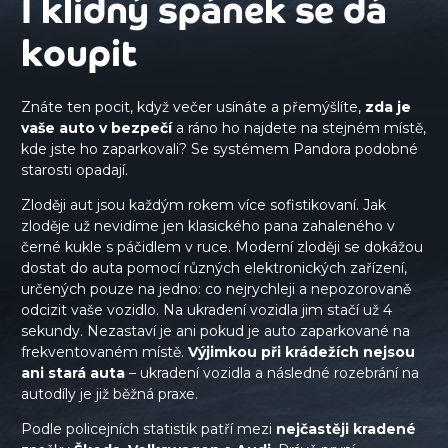
I klidný spánek se dá
koupit
Znáte ten pocit, když večer usínáte a přemýšlíte,
zda je
vaše auto v bezpečí
a ráno ho najdete na stejném místě,
kde jste ho zaparkovali? Se systémem Pandora podobné
starosti opadají.
Zloději aut jsou každým rokem více sofistikovaní. Jak
zloděje už nevidíme jen klasického pana zahaleného v
černé kukle s páčidlem v ruce. Moderní zloději se dokážou
dostat do auta pomocí různých elektronických zařízení,
určených pouze na jedno: co nejrychleji a nepozorovaně
odcizit vaše vozidlo. Na ukradení vozidla jim stačí už 4
sekundy. Nezastaví je ani pokud je auto zaparkované na
frekventovaném místě.
Výjimkou při krádežích nejsou
ani stará auta
– ukradení vozidla a následné rozebrání na
autodíly je již běžná praxe.
Podle policejních statistik patří mezi
nejčastěji kradené