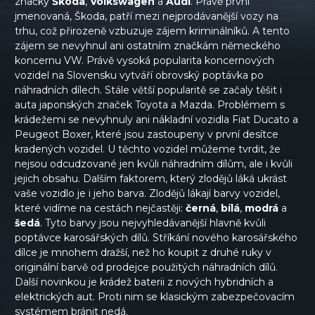
značky
Škoda
,
Volkswagen
a
Audi
. Právě první
jmenovaná, Škoda, patří mezi nejprodávanější vozy na
trhu, což přirozeně vzbuzuje zájem kriminálníků. A tento
zájem se nevyhnul ani ostatním značkám německého
koncernu VW. Právě vysoká popularita koncernových
vozidel na Slovensku vytváří obrovský poptávka po
náhradních dílech. Stále větší popularitě se začaly těšit i
auta japonských značek Toyota a Mazda. Problémem s
krádežemi se nevyhnuly ani nákladní vozidla Fiat Ducato a
Peugeot Boxer, které jsou zastoupeny v první desítce
kradených vozidel. U těchto vozidel můžeme tvrdit, že
nejsou odcudzované jen kvůli náhradním dílům, ale i kvůli
jejich obsahu. Dalším faktorem, který zlodějů láká ukrást
vaše vozidlo je i jeho barva. Zlodějů lákají barvy vozidel,
které vidíme na cestách nejčastěji:
černá
,
bílá
,
modrá
a
šedá
. Tyto barvy jsou nejvyhledávanější hlavně kvůli
poptávce karosářských dílů. Stříkání nového karosářského
dílce je mnohem dražší, než ho koupit z druhé ruky v
originální barvě od prodejce použitých náhradních dílů.
Další novinkou je krádež baterii z nových hybridních a
elektrických aut. Proti nim se klasickým zabezpečovacím
systémem bránit nedá.