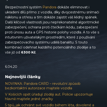
Bezpečnostní systém
Pandora
dokáže eliminovat i
ukradení dílů přímo z vozidla, díky dvojcestnému snímači
náklonu a otřesu a tím dokáže zajistit váš klidný spánek.
Další klíčové vlastnosti jsou nepřekonatelné algoritmické
zabezpečení, ochrana proti čtečkám kódu, zabezpečení
proti únosu auta a GPS historie polohy vozidla. A to vše s
intuitivním uživatelským prostředím, které z používání
zabezpečovacího systému udělá banalitu. S touto
kombinací odehnat každého potenciálního zloděje a to
vše již od
6300 Kč
.
6.04.20
Nejnovější články
NOVINKA: Pandora CARD – revoluční způsob
bezkontaktní autorizace majitele vozidla
V Košicích opět úřadují zloději aut. Policie upozorňuje
hlavně majitele jedné značky
5 tipů, jak ochránit své vozidlo během léta, dovolené a