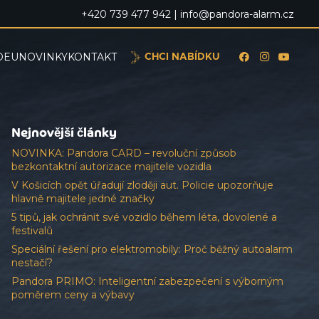
+420 739 477 942 |
info@pandora-alarm.cz
DEU
NOVINKY
KONTAKT
CHCI NABÍDKU
Nejnovější články
NOVINKA: Pandora CARD – revoluční způsob
bezkontaktní autorizace majitele vozidla
V Košicích opět úřadují zloději aut. Policie upozorňuje
hlavně majitele jedné značky
5 tipů, jak ochránit své vozidlo během léta, dovolené a
festivalů
Speciální řešení pro elektromobily: Proč běžný autoalarm
nestačí?
Pandora PRIMO: Inteligentní zabezpečení s výborným
poměrem ceny a výbavy